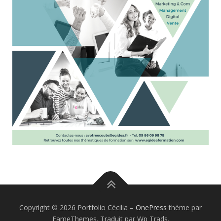
Copyright © 2026 Portfolio Cécilia
–
OnePress
thème par
FameThemes. Traduit par Wp Trads.