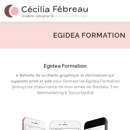
Menu
ACCUEIL
COMPÉTENCES
PORTFOLIO
EGIDEA FORMATION
QUI SUIS-JE ?
ME CONTACTER
Egidea Formation
➤
Refonte de la charte graphique et déclinaison sur
MENTIONS LÉGALES
supports print et web
pour l’entreprise Egidea Formation
(entreprise d’alternance de mon année de Bachelor 3 en
Webmarketing & Social Media)